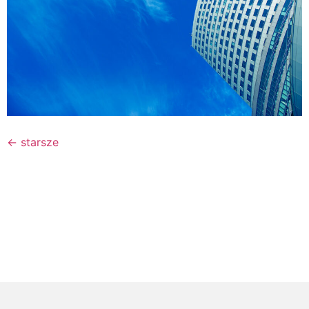
←
starsze