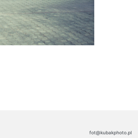
fot@kubakphoto.pl